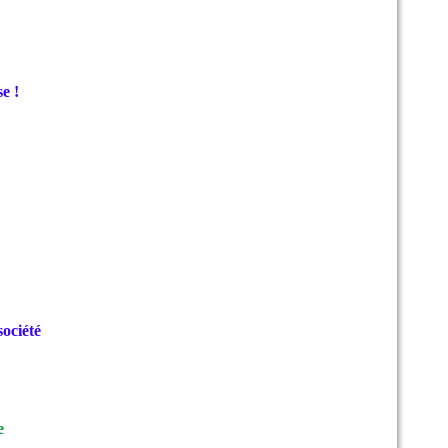
e !
société
e