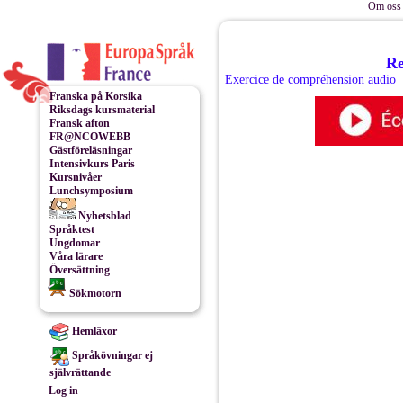
Om oss 
Re
Exercice de compréhension audio
Franska på Korsika
Riksdags kursmaterial
Fransk afton
FR@NCOWEBB
Gästföreläsningar
Intensivkurs Paris
Kursnivåer
Lunchsymposium
Nyhetsblad
Språktest
Ungdomar
Våra lärare
Översättning
Sökmotorn
Hemläxor
Språkövningar ej
självrättande
Log in