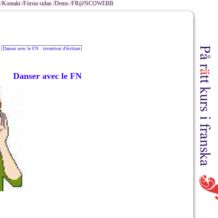
/
Kontakt /
Första sidan /
Demo /
FR@NCOWEBB
Danser avec le FN : invention d'écriture
Danser avec le FN