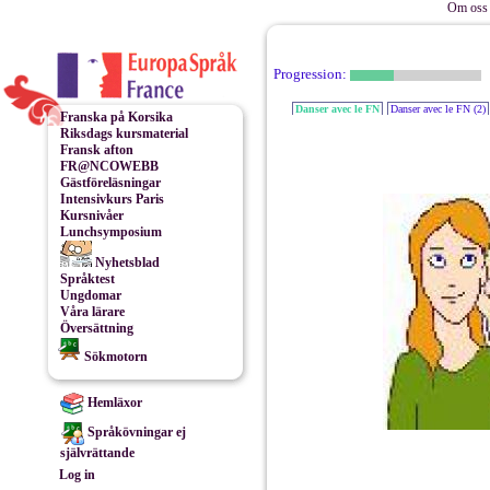
Om oss 
Progression:
Danser avec le FN
Danser avec le FN (2)
Franska på Korsika
Riksdags kursmaterial
Fransk afton
FR@NCOWEBB
Gästföreläsningar
Intensivkurs Paris
Kursnivåer
Lunchsymposium
Nyhetsblad
Språktest
Ungdomar
Våra lärare
Översättning
Sökmotorn
Hemläxor
Språkövningar ej
självrättande
Log in