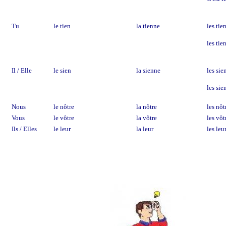
Tu
le tien
la tienne
les tie
les tie
Il / Elle
le sien
la sienne
les sie
les sie
Nous
le nôtre
la nôtre
les nôt
Vous
le vôtre
la vôtre
les vôt
Ils / Elles
le leur
la leur
les leu