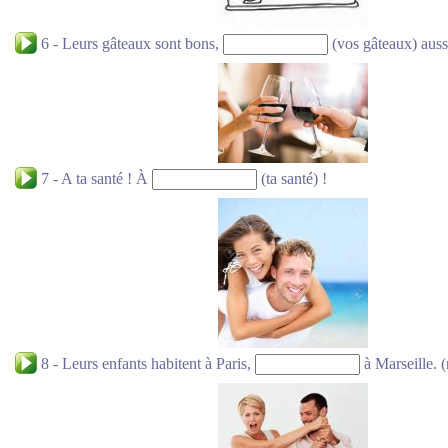
6 - Leurs gâteaux sont bons,
(vos gâteaux) auss
7 - A ta santé ! À
(ta santé) !
8 - Leurs enfants habitent à Paris,
à Marseille. (