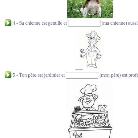
4 - Sa chienne est gentille et
(ma chienne) aussi
5 - Ton père est jardinier et
(mon père) est profe