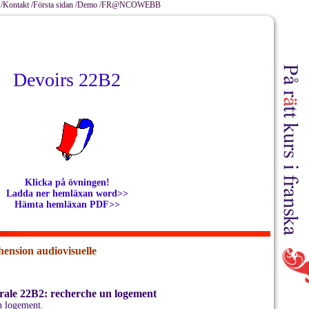
/
Kontakt /
Första sidan /
Demo /
FR@NCOWEBB
Devoirs 22B2
Klicka på övningen!
Ladda ner hemläxan word>>
Hämta hemläxan PDF>>
ension audiovisuelle
rale 22B2: recherche un logement
un logement.