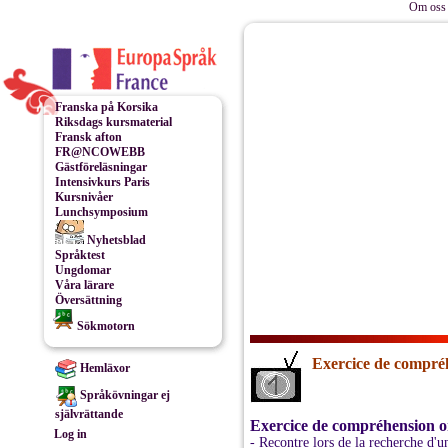
Om oss 
Franska på Korsika
Riksdags kursmaterial
Fransk afton
FR@NCOWEBB
Gästföreläsningar
Intensivkurs Paris
Kursnivåer
Lunchsymposium
Nyhetsblad
Språktest
Ungdomar
Våra lärare
Översättning
Sökmotorn
Exercice de compréh
Hemläxor
Språkövningar ej
självrättande
Exercice de compréhension o
Log in
- Recontre lors de la recherche d'